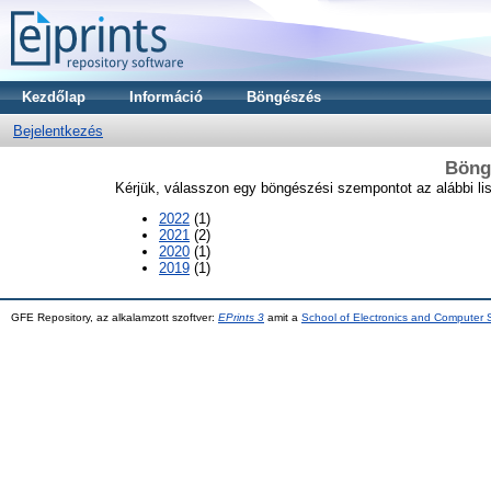
Kezdőlap
Információ
Böngészés
Bejelentkezés
Böngé
Kérjük, válasszon egy böngészési szempontot az alábbi lis
2022
(1)
2021
(2)
2020
(1)
2019
(1)
GFE Repository, az alkalamzott szoftver:
EPrints 3
amit a
School of Electronics and Computer 